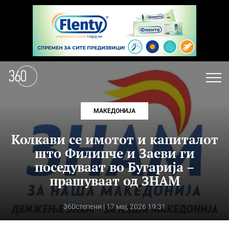
МАКЕДОНИЈА
Колкави се имотот и капиталот
што Филипче и Заеви ги
поседуваат во Бугарија –
прашуваат од ЗНАМ
360степени
| 17 мај, 2026 19:31