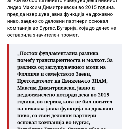
ЗНАМ во соопштението наведува дека нивниот
лидер Максим Димитриевски во 2015 година,
пред да извршува јавна функција на државно
ниво, заедно со деловни партнери основал
компанија во Бургас, Бугарија, која до денес не
остварила значителен промет.
„Постои фундаментална разлика
помеѓу транспарентноста и молкот. За
разлика од заглушувачкиот молк на
Филипче и семејството Заеви,
Претседателот на Движењето ЗНАМ,
Максим Димитриевски, јавно и
недвосмислено потврди дека во 2015
година, во период кога не бил носител
на никаква јавна функција на државно
ниво, со свои деловни партнери
основал компанија во Бургас,