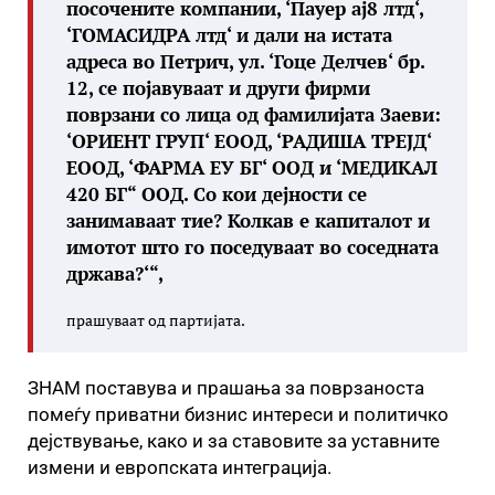
посочените компании, ‘Пауер ај8 лтд‘,
‘ГОМАСИДРА лтд‘ и дали на истата
адреса во Петрич, ул. ‘Гоце Делчев‘ бр.
12, се појавуваат и други фирми
поврзани со лица од фамилијата Заеви:
‘ОРИЕНТ ГРУП‘ ЕООД, ‘РАДИША ТРЕЈД‘
ЕООД, ‘ФАРМА ЕУ БГ‘ ООД и ‘МЕДИКАЛ
420 БГ“ ООД. Со кои дејности се
занимаваат тие? Колкав е капиталот и
имотот што го поседуваат во соседната
држава?‘“,
прашуваат од партијата.
ЗНАМ поставува и прашања за поврзаноста
помеѓу приватни бизнис интереси и политичко
дејствување, како и за ставовите за уставните
измени и европската интеграција.