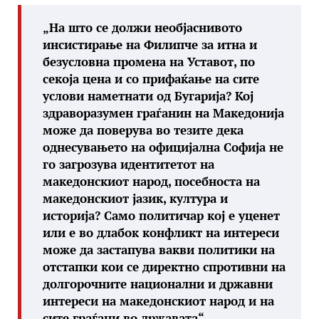
„На што се должи необјаснивото
инсистирање на Филипче за итна и
безусловна промена на Уставот, по
секоја цена и со прифаќање на сите
услови наметнати од Бугарија? Кој
здраворазумен граѓанин на Македонија
може да поверува во тезите дека
однесувањето на официјална Софија не
го загрозува идентитетот на
македонскиот народ, посебноста на
македонскиот јазик, култура и
историја? Само политичар кој е уценет
или е во длабок конфликт на интереси
може да застапува вакви политики на
отстапки кои се директно спротивни на
долгорочните национални и државни
интереси на македонскиот народ и на
сите граѓани во државата“,