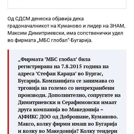
Од СДСМ денеска објавија дека
градоначалникот на Куманово и лидер на ЗНАМ,
Максим Димитриевски, има сопственички удел
во фирмата „МБС глобал“-Бугарија.
„Фирмата ’МБС глобал’ била
регистрирана на 7.8.2015 година на
адреса ’Стефан Караџа’ во Бургас,
Бугарија. Компанијата се занимава со
трговија на големо со непрехранбени
производи. Дополнително, сопругите на
Димитриевски и Серафимовски имаат
друга компанија во Македонија –
АЈФИКС ДОО од Доброшане, Куманово.
Максо, колку фирми имаш во Бугарија
и колку во Македонија? Колку тендери