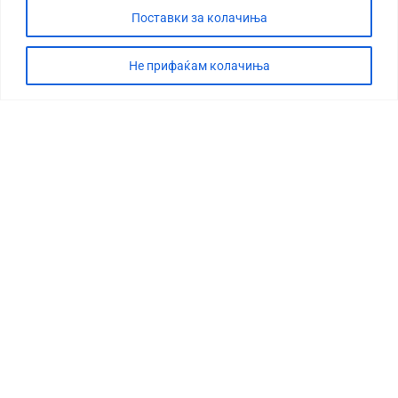
Поставки за колачиња
Не прифаќам колачиња
СТОРИЈА
ДЕБАТА
САБОТАЖА
ТИМ
КОНТАКТ