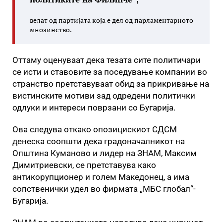
велат од партијата која е дел од парламентарното
мнозинство.
Оттаму оценуваат дека тезата сите политичари
се исти и ставовите за поседување компании во
странство претставуваат обид за прикривање на
вистинските мотиви зад одредени политички
одлуки и интереси поврзани со Бугарија.
Ова следува откако опозицискиот СДСМ
денеска соопшти дека градоначалникот на
Општина Куманово и лидер на ЗНАМ, Максим
Димитриевски, се претставува како
антикорупционер и голем Македонец, а има
сопственички удел во фирмата „МБС глобал“-
Бугарија.