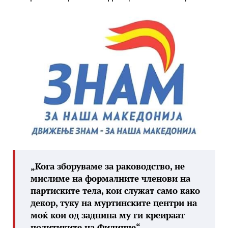
„Кога зборуваме за раководство, не
мислиме на формалните членови на
партиските тела, кои служат само како
декор, туку на муртинските центри на
моќ кои од заднина му ги креираат
политиките на Филипче“,