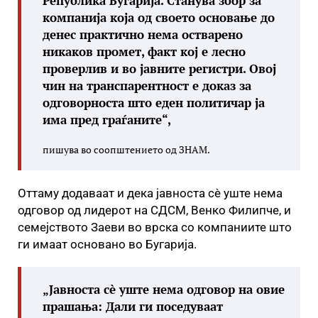
Република Бугарија. Станува збор за
компанија која од своето основање до
денес практично нема остварено
никаков промет, факт кој е лесно
проверлив и во јавните регистри. Овој
чин на транспарентност е доказ за
одговорноста што еден политичар ја
има пред граѓаните“,
пишува во соопштението од ЗНАМ.
Оттаму додаваат и дека јавноста сè уште нема
одговор од лидерот на СДСМ, Венко Филипче, и
семејството Заеви во врска со компаниите што
ги имаат основано во Бугарија.
„Јавноста сè уште нема одговор на овие
прашања: Дали ги поседуваат