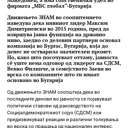
Македонец, а има сопственички удел во
фирмата „МБС глобал“-Бугарија
Движењето ЗНАМ во соопштението
наведува дека нивниот лидер Максим
Димитриевски во 2015 година, пред да
извршува јавна функција на државно
ниво, заедно со деловни партнери основал
компанија во Бургас, Бугарија, која до
денес не остварила значителен промет.
Но, како што посочуваат оттаму, јавноста
сè уште нема одговор од лидерот на СДСМ,
Венко Филипче, и семејството Заеви во
врска со компаниите што ги имаат
основано во Бугарија
Од движењето ЗНАМ соопштија дека во
последните денови во јавноста се појавуваат
политички ставови од раководството на
Социјалдемократскиот сојуз (СДСМ) кои
предизвикуваат реакции и различни толкувања
во врска со прашања од национален интерес.