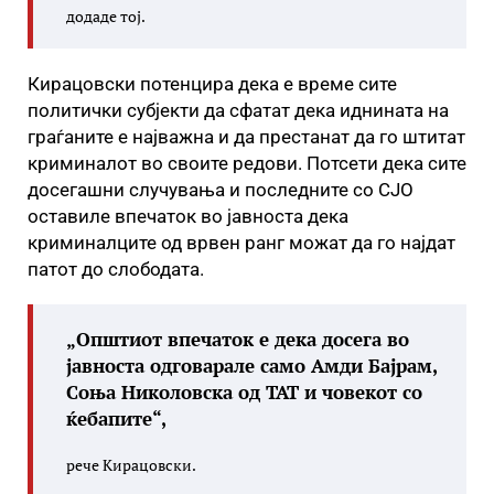
додаде тој.
Кирацовски потенцира дека е време сите
политички субјекти да сфатат дека иднината на
граѓаните е најважна и да престанат да го штитат
криминалот во своите редови. Потсети дека сите
досегашни случувања и последните со СЈО
оставиле впечаток во јавноста дека
криминалците од врвен ранг можат да го најдат
патот до слободата.
„Општиот впечаток е дека досега во
јавноста одговарале само Амди Бајрам,
Соња Николовска од ТАТ и човекот со
ќебапите“,
рече Кирацовски.