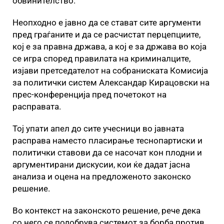
обвинителство.
Неопходно е јавно да се стават сите аргументи
пред граѓаните и да се расчистат перцепциите,
кој е за правна држава, а кој е за држава во која
се игра според правилата на криминалците,
изјави претседателот на собраниската Комисија
за политички систем Александар Кирацовски на
прес-конференција пред почетокот на
расправата.
Тој упати апел до сите учесници во јавната
расправа наместо пласирање теснопартиски и
политички ставови да се насочат кон плодни и
аргументирани дискусии, кои ќе дадат јасна
анализа и оцена на предложеното законско
решение.
Во контекст на законското решение, рече дека
со него се подобрува системот за борба против