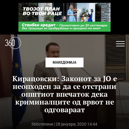
МАКЕДОНИЈА
Кирацовски: Законот за ЈО е
неопходен за да се отстрани
општиот впечаток дека
криминалците од врвот не
одговараат
360степени
| 28 јануари, 2020 14:44