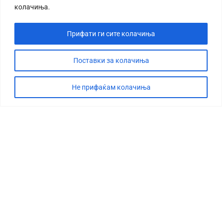
колачиња.
Прифати ги сите колачиња
Поставки за колачиња
Не прифаќам колачиња
СТОРИЈА
ДЕБАТА
САБОТАЖА