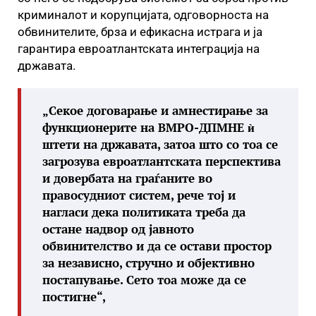
криминалот и корупцијата, одговорноста на
обвинителите, брза и ефикасна истрага и ја
гарантира евроатлантската интеграција на
државата.
„Секое договарање и амнестирање за
функционерите на ВМРО-ДПМНЕ ѝ
штети на државата, затоа што со тоа се
загрозува евроатлантската перспектива
и довербата на граѓаните во
правосудниот систем, рече тој и
нагласи дека политиката треба да
остане надвор од јавното
обвинителство и да се остави простор
за независно, стручно и објективно
постапување. Сето тоа може да се
постигне“,