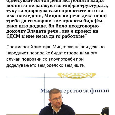
однесуваат на тоа дека актуелната влада
воопшто не вложува во инфраструктурата,
туку ги довршува само проектите што ги
има наследено, Мицкоски рече дека некој
треба да ги заврши тие проекти бидејќи,
како што додаде, би било неодговорно
доколку Владата рече „ова е проект на
СДСМ и ние нема да го работиме“
Премиерот Христијан Мицкоски најави дека во
наредниот период ќе бидат отворени многу
случаи поврзани со злоупотреби при
доделувањето земјоделско земјиште.