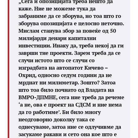
„Сега и опозицијата треба нешто да
каже. Ние не можеме тука да
забраниме да се зборува, но тоа што го
зборува опозицијата е целосно неточно.
Мислам станува збор за повеќе од 50
милијарди денари капитални
инвестиции. Инаку да, треба некој да ги
заврши тие проекти. Зарем треба да се
случи истото што се случи со
изградбата на автопатот Кичево –
Охрид, односно седум години да не
мрднат ни милиметар. Зошто? Затоа
што тоа било почнато од Владата на
ВМРО-ДПМНЕ, сега ние треба да речеме
‘а не, ова е проект на СДСМ и ние нема
да го работиме’. Би било многу
неодговорно доколку така се
однесуваме, затоа ние се одлучивме да
засукаме ракави и сето она кое што е