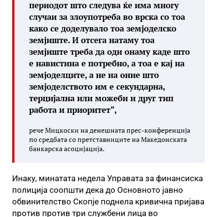
периодот што следува ќе има многу
случаи за злоупотреба во врска со тоа
како се доделувало тоа земјоделско
земјиште. И отсега натаму тоа
земјиште треба да оди онаму каде што
е навистина е потребно, а тоа е кај на
земјоделците, а не на оние што
земјоделството им е секундарна,
терцијална или можеби и друг тип
работа и приоритет“,
рече Мицкоски на денешната прес-конференција
по средбата со претставниците на Македонската
банкарска асоцијација.
Инаку, минатата недела Управата за финансиска
полиција соопшти дека до Основното јавно
обвинителство Скопје поднела кривична пријава
против против три службени лица во