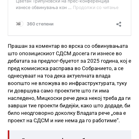
Прашан за коментар во врска со обвинувањата
што опозицискиот СДСМ досега ги изнесе во
дебатата за предлог-буџетот за 2025 година, кој е
пред комисиска расправа во Собранието, а се
однесуваат на тоа дека актуелната влада
воопшто не вложува во инфраструктурата, туку
ги довршува само проектите што ги има
наследено, Мицкоски рече дека некој треба да ги
заврши тие проекти бидејќи, како што додаде, би
било неодговорно доколку Владата рече „ова е
проект на СДСМ и ние нема да го работиме“.