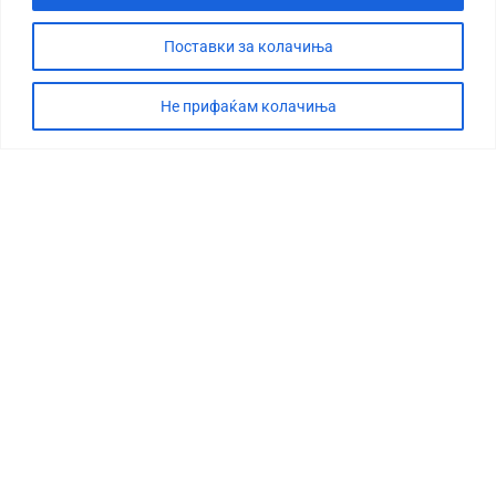
Поставки за колачиња
Не прифаќам колачиња
СТОРИЈА
ДЕБАТА
САБОТАЖА
ТИМ
КОНТАКТ