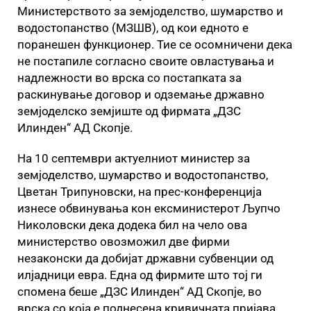
Министерството за земјоделство, шумарство и
водостопанство (МЗШВ), од кои едното е
поранешен функционер. Тие се осомничени дека
не постапиле согласно своите овластувања и
надлежности во врска со постапката за
раскинување договор и одземање државно
земјоделско земјиште од фирмата „ДЗС
Илинден“ АД Скопје.
На 10 септември актуелниот министер за
земјоделство, шумарство и водостопанство,
Цветан Трипуновски, на прес-конференција
изнесе обвинувања кон ексминистерот Љупчо
Николовски дека додека бил на чело ова
министерство овозможил две фирми
незаконски да добијат државни субвенции од
илјадници евра. Една од фирмите што тој ги
спомена беше „ДЗС Илинден“ АД Скопје, во
врска со која е поднесена кривичната пријава.