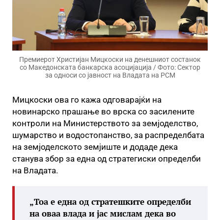
Премиерот Христијан Мицкоски на денешниот состанок
со Македонската банкарска асоцијација / Фото: Сектор
за односи со јавност на Владата на РСМ
Мицкоски ова го кажа одговарајќи на
новинарско прашање во врска со засилените
контроли на Министерството за земјоделство,
шумарство и водостопанство, за распределбата
на земјоделското земјиште и додаде дека
станува збор за една од стратегиски определби
на Владата.
„Тоа е една од стратешките определби
на оваа влада и јас мислам дека во