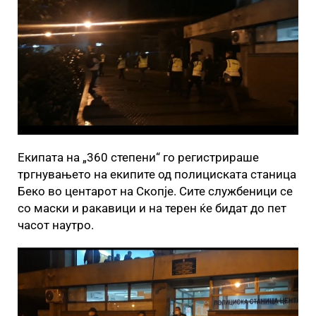
Екипата на „360 степени“ го регистрираше
тргнувањето на екипите од полициската станица
Беко во центарот на Скопје. Сите службеници се
со маски и ракавици и на терен ќе бидат до пет
часот наутро.