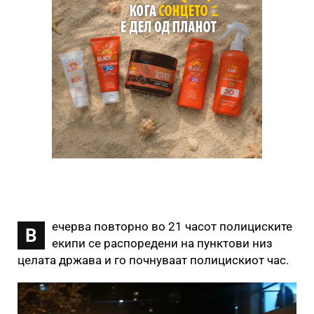
ечерва повторно во 21 часот полициските
В
екипи се распоредени на пунктови низ
целата држава и го почнуваат полицискиот час.