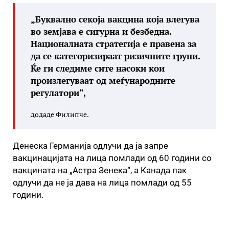
„Буквално секоја вакцина која влегува
во земјава е сигурна и безбедна.
Националната стратегија е правена за
да се категоризираат ризичните групи.
Ќе ги следиме сите насоки кои
произлегуваат од меѓународните
регулатори“,
додаде Филипче.
Денеска Германија одлучи да ја запре
вакцинацијата на лица помлади од 60 години со
вакцината на „Астра Зенека“, а Канада пак
одлучи да не ја дава на лица помлади од 55
години.