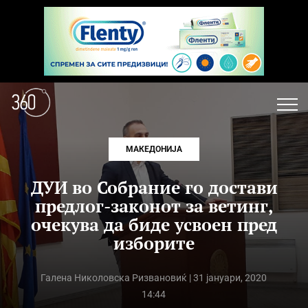
МАКЕДОНИЈА
ДУИ во Собрание го достави
предлог-законот за ветинг,
очекува да биде усвоен пред
изборите
Галена Николовска Ризвановиќ
| 31 јануари, 2020
14:44