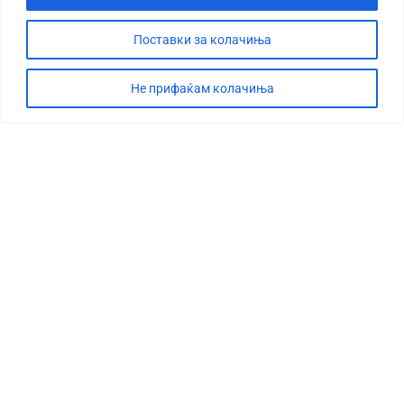
Поставки за колачиња
Не прифаќам колачиња
СТОРИЈА
ДЕБАТА
САБОТАЖА
ТИМ
КОНТАКТ