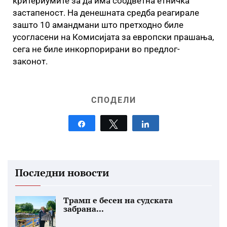
критериумите за да има соодветна етничка
застапеност. На денешната средба реагирале
зашто 10 амандмани што претходно биле
усогласени на Комисијата за европски прашања,
сега не биле инкорпорирани во предлог-
законот.
СПОДЕЛИ
Share
Tweet
Share
Последни новости
Трамп е бесен на судската
забрана...