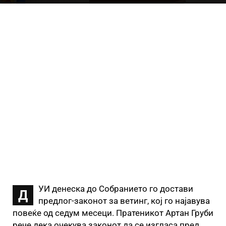
УИ денеска до Собранието го достави
Д
предлог-законот за ветинг, кој го најавува
повеќе од седум месеци. Пратеникот Артан Груби
рече дека очекува законот да се изгласа пред