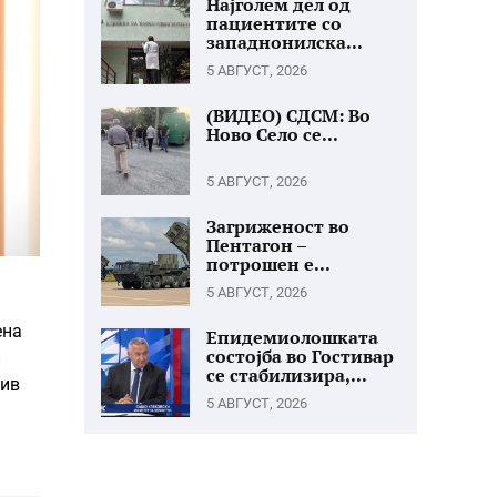
Најголем дел од
пациентите со
западнонилска...
5 АВГУСТ, 2026
(ВИДЕО) СДСМ: Во
Ново Село се...
5 АВГУСТ, 2026
Загриженост во
Пентагон –
потрошен е...
5 АВГУСТ, 2026
ена
Епидемиолошката
состојба во Гостивар
н
се стабилизира,...
тив
5 АВГУСТ, 2026