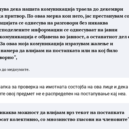
дува дека нашата комуникација траела до декември
ка притвор. По оваа мерка кон него, јас престанувам с
ијата се однесува на разговори без никаква
д споделените информации се однесуваат на јавни
омуникација е објавена во јавност, а останатиот дел 
За оваа моја комуникација изразувам жалење и
намера да влијаам на постапката или на кој било
оворно“,
 до медиумите.
апка за проверка на имотната состојба на ова лице и дека
е овој предмет не е распределен на постапување кај неа.
икаква можност да влијаам врз текот на постапката
осат колективно, со мнозинство гласови на членовите“