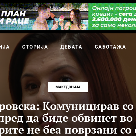
ИЈА
СТОРИЈА
ДЕБАТА
САБОТАЖА
МАКЕДОНИЈА
овска: Комуницирав со
пред да биде обвинет во
рите не беа поврзани со 