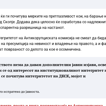
ќе ги почитува мерките на претпазливост кои, на барање 
д Скопје. Додава дека целосно ќе соработува со надлежни
нспарентна разрешница на настанот.
егритетот на Антикорупциската комисија не смеат да бид
 на пресумпција на невиност и владеење на правото, а и ф
т поврзаност со делото за кое е осомничена.
твото нема да давам дополнителни јавни изјави, осв
ќи се од интересот на институционалниот интегритет 
 се почитува интегритетот на ДКСК, мојот и
о испратено до јавноста.
дмети, пошта и друга документација во Антикорупциска,