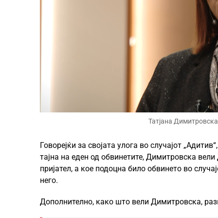
Татјана Димитровска,
Говорејќи за својата улога во случајот „Адитив
тајна на еден од обвинетите, Димитровска вели 
пријател, а кое подоцна било обвинето во случа
него.
Дополнително, како што вели Димитровска, разг