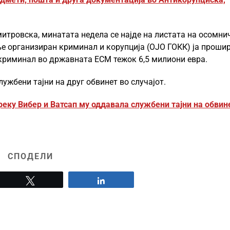
итровска, минатата недела се најде на листата на осомни
ње организиран криминал и корупција (ОЈО ГОКК) ја проши
а криминал во државната ЕСМ тежок 6,5 милиони евра.
жбени тајни на друг обвинет во случајот.
еку Вибер и Ватсап му оддавала службени тајни на обвин
СПОДЕЛИ
Tweet
Share