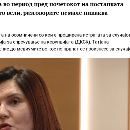
ла во период пред почетокот на постапката
то вели, разговорите немале никаква
та на осомничени со кои е проширена истрагата за случајо
ја за спречување на корупцијата (ДКСК), Татјана
ие до медиумите во кое по првпат се произнесе за случај