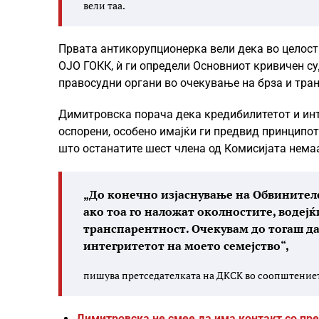
вели таа.
Првата антикорупционерка вели дека во целост 
ОЈО ГОКК, ѝ ги определи Основниот кривичен су
правосудни органи во очекување на брза и тра
Димитровска порача дека кредибилитетот и инт
оспорени, особено имајќи ги предвид принципот
што останатите шест члена од Комисијата немаа
„До конечно изјаснување на Обвинителс
ако тоа го наложат околностите, водеј
транспарентност. Очекувам до тогаш да
интегритетот на моето семејство“,
пишува претседателката на ДКСК во соопштениет
Димитровска не смее да има контакт со пре