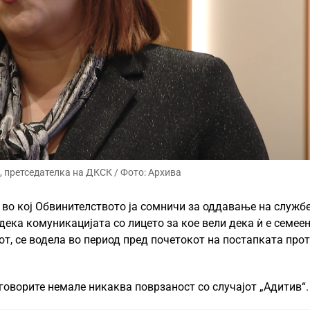
 претседателка на ДКСК / Фото: Архива
“, во кој Обвинителството ја сомничи за оддавање на служб
дека комуникацијата со лицето за кое вели дека ѝ е семее
јот, се водела во период пред почетокот на постапката про
оворите немале никаква поврзаност со случајот „Адитив“.