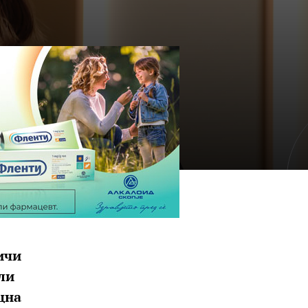
ничи
ли
цна