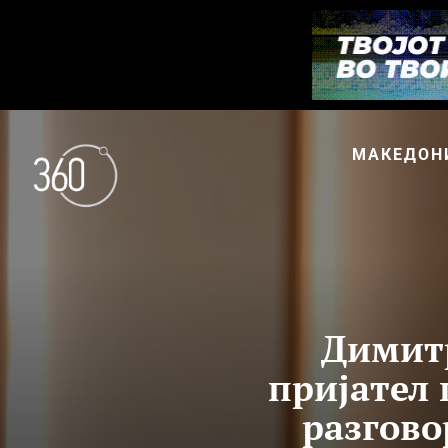
МАКЕДОН
Димитр
пријател 
разгово