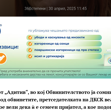
360степени
| 30 април, 2025 11:45
јот „Адитив“, во кој Обвинителството ја сом
 од обвинетите, претседателката на ДКСК ве
е вели дека ѝ е семеен пријател, а кое подо