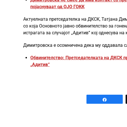
појаснуваат од ОЈО ГОКК
Актуелната претседателка на ДКСК, Татјана Дим
со која Основното јавно обвинителство за гоне
истрагата за случајот „Адитив“ кој однесува н
Димитровска е осомничена дека му оддавала слу
Обвинителство: Претседателката на ДКСК пр
„Адитив“
Share