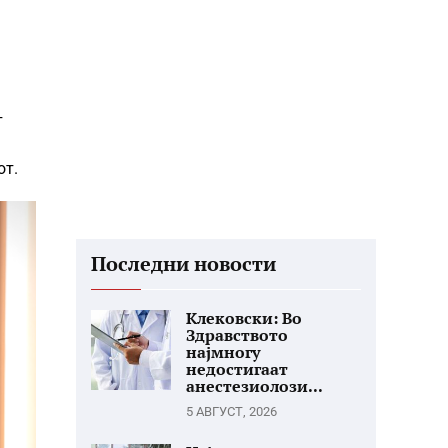
т
от.
Последни новости
Клековски: Во
Здравството
најмногу
недостигаат
анестезиолози...
5 АВГУСТ, 2026