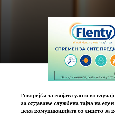
Говорејќи за својата улога во случа
за оддавање службена тајна на еден
дека комуникацијата со лицето за ко