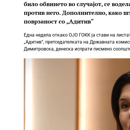
било обвинето во случајот, се воде
против него. Дополнително, како ш
поврзаност со „Адитив“
Една недела откако ОЈО ГОКК ја стави на листа
„Адитив“, претседателката на Државната комиси
Димитровска, денеска испрати писмено соопштен