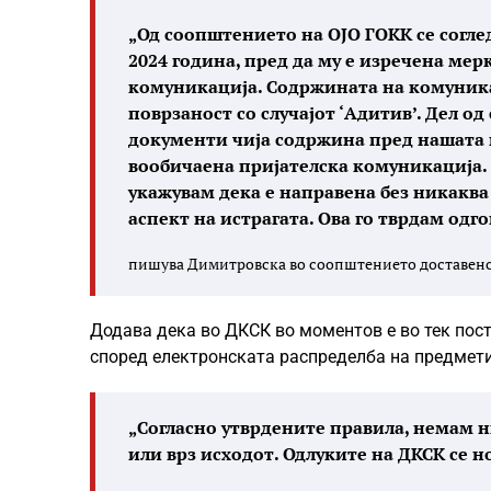
„Од соопштението на ОЈО ГОКК се согле
2024 година, пред да му е изречена мер
комуникација. Содржината на комуникац
поврзаност со случајот ‘Адитив’. Дел о
документи чија содржина пред нашата к
вообичаена пријателска комуникација. 
укажувам дека е направена без никаква 
аспект на истрагата. Ова го тврдам одг
пишува Димитровска во соопштението доставено
Додава дека во ДКСК во моментов е во тек пост
според електронската распределба на предметит
„Согласно утврдените правила, немам н
или врз исходот. Одлуките на ДКСК се н