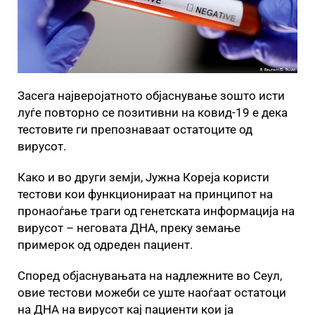
Засега најверојатното објаснување зошто исти
луѓе повторно се позитивни на ковид-19 е дека
тестовите ги препознаваат остатоците од
вирусот.
Како и во други земји, Јужна Кореја користи
тестови кои функционираат на принципот на
пронаоѓање траги од генетската информација на
вирусот – неговата ДНА, преку земање
примерок од одреден пациент.
Според објаснувањата на надлежните во Сеул,
овие тестови можеби се уште наоѓаат остатоци
на ДНА на вирусот кај пациенти кои ја