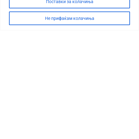
Поставки за колачиња
Не прифаќам колачиња
СТОРИЈА
ДЕБАТА
САБОТАЖА
ТИМ
КОНТАКТ