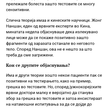
прележале болеста зашто тестовите се многу
сензитивни.
Слична теорија имаа и кинеските научници. Жонг
Наншан, еден од врвните експерти во Кина,
минатата недела објаснуваше дека излекувано
лице може да се покаже позитивно зашто
фрагменти од заразата останале во неговото
тело. Според Наншан, ова не е нешто за што
треба да сме загрижени.
Кои се другите објаснувања?
Има и други теории зошто некои пациенти пак се
позитивни на тестирањето, како на пример,
грешка во тестовите. Но, според јужнокорејските
врвни доктори малку е веројатно да станува
збор за грешка во тестовите и затоа инсистираат
на натамошни испитувања за да се дојде до