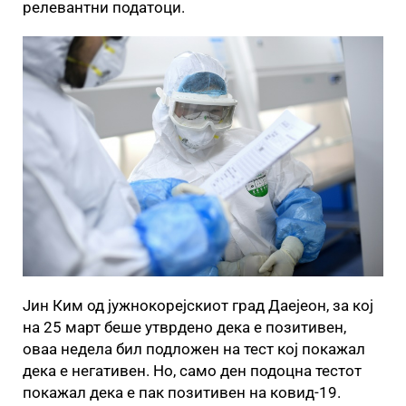
релевантни податоци.
Јин Ким од јужнокорејскиот град Даејеон, за кој
на 25 март беше утврдено дека е позитивен,
оваа недела бил подложен на тест кој покажал
дека е негативен. Но, само ден подоцна тестот
покажал дека е пак позитивен на ковид-19.