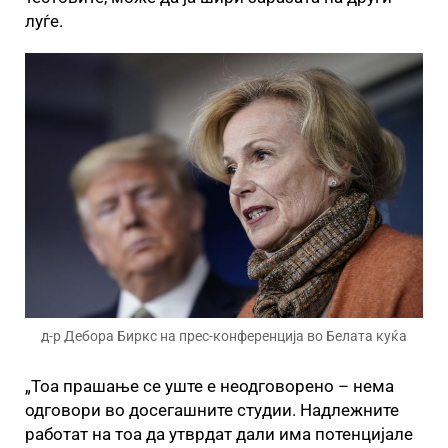
луѓе.
д-р Дебора Биркс на прес-конференција во Белата куќа
„Тоа прашање се уште е неодговорено – нема
одговори во досегашните студии. Надлежните
работат на тоа да утврдат дали има потенцијале