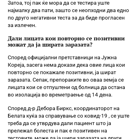
Затоа, тој пак ќе мора да се тестира уште
најмалку два пати, зашто се неопходни два едно
по друго негативни теста за да биде прогласен
за излечен.
Дали лицата кои повторно се позитивни
можат да ја ширата заразата?
Според официјални претставници на Јужна
Кореја, засега нема докази дека овие лица кои
повторно се покажале позитивни, ја шират
заразата. Сепак, препораките во оваа земја се
лицата кои се отпуштени од болница да остана
во изолација во времетраење од 14 дена.
Според д-р Дебора Биркс, координаторот на
Белата куќа за справување со ковид-19 , се уште
треба да се утврдува дали пациент што ја
прележал болеста и пак е позитивен на
тестовите, може да ја шири заразата на други