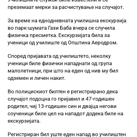
преземаат мерки за расчистување на случајот.
За време на еднодневната училишна екскурзија
во парк-шумата Гази Баба вчера се случила
физичка пресметка. Екскурзијата била за
ученици од училиште од Општина Аеродром.
Според пријавата од училиштето, неколку
ученици биле физички нападнати од група
малолетници, при што на еден од нив му бил
одземен и личен накит.
Во полицискиот билтен е регистрирано дека
случајот подоцна го пријавил и 47-годишен
родител, чиј 13-годишен син и двајца негови
соученици биле цел на нападот додека биле на
екскурзијата.
Регистриран бил уште еден напад во училиштен