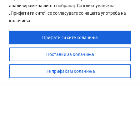
анализираме нашиот сообраќај. Со кликнување на
„Прифати ги сите“, се согласувате со нашата употреба на
колачиња.
Прифати ги сите колачиња
Поставки за колачиња
Не прифаќам колачиња
СТОРИЈА
ДЕБАТА