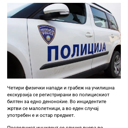
Четири физички напади и грабеж на училишна
екскурзија се регистрирани во полицискиот
билтен за едно деноноќие. Во инцидентите
жртви се малолетници, а во еден случај
употребен е и остар предмет.
Последниот инцидент се случил вчера во