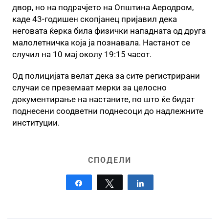
двор, но на подрачјето на Општина Аеродром,
каде 43-годишен скопјанец пријавил дека
неговата ќерка била физички нападната од друга
малолетничка која ја познавала. Настанот се
случил на 10 мај околу 19:15 часот.
Од полицијата велат дека за сите регистрирани
случаи се преземаат мерки за целосно
документирање на настаните, по што ќе бидат
поднесени соодветни поднесоци до надлежните
институции.
СПОДЕЛИ
Share
Tweet
Share