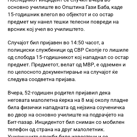
основно училиште во Општина Гази Баба, каде
15-годишник влегол во објектот и со остар
предмет му нанел тешки телесни повреди на
врсник кој учел во училиштето.
Случајот бил пријавен во 14:50 часот, а
полициски службеници од СВР Скопје го лишиле
од слобода 15-годишникот кој нападнал со остар
предмет. Предметот, велат од МВР, е одземен и
по целосното документирање на случајот ќе
следува соодветна пријава.
Вчера, 52-годишен родител пријавил дека
неговата малолетна ќерка на 8 мај околу пладне
била физички нападната од нејзина соученичка
во двор на основно училиште на подрачјето на
Бит-пазар. Инцидентот бил сниман со мобилен
телефон од страна на друг малолетник.
Училишните служби биле известени и се