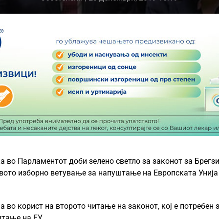
 во Парламентот доби зелено светло за законот за Брегзи
овото изборно ветување за напуштање на Европската Унија
а во корист на второто читање на законот, кој е потребен 
тање на ЕУ.