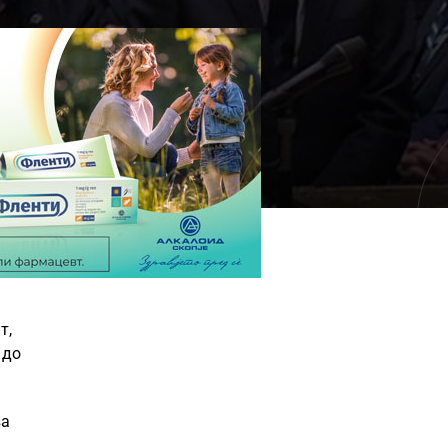
т,
 до
за