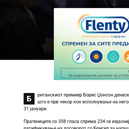
ританскиот премиер Борис Џонсон денеска
Б
што е прв чекор кон исполнување на нег
31 јануари.
Пратениците со 358 гласа спрема 234 се изјасниј
ратификување на договорот со Брисел за напуш