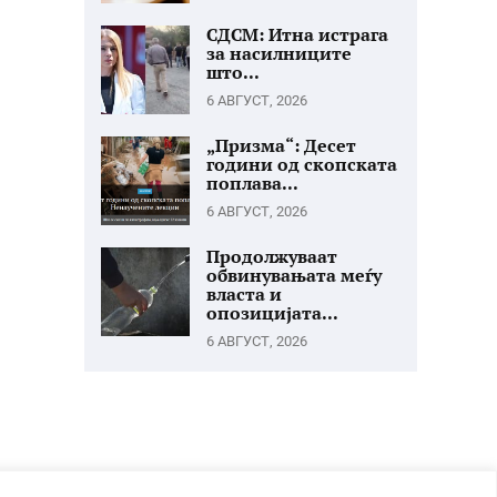
СДСМ: Итна истрага
за насилниците
што...
6 АВГУСТ, 2026
„Призма“: Десет
години од скопската
поплава...
6 АВГУСТ, 2026
Продолжуваат
обвинувањата меѓу
власта и
опозицијата...
6 АВГУСТ, 2026