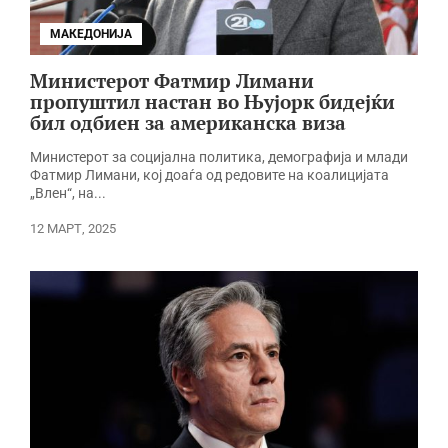
МАКЕДОНИЈА
Министерот Фатмир Лимани
пропуштил настан во Њујорк бидејќи
бил одбиен за американска виза
Министерот за социјална политика, демографија и млади
Фатмир Лимани, кој доаѓа од редовите на коалицијата
„Влен“, на...
12 МАРТ, 2025