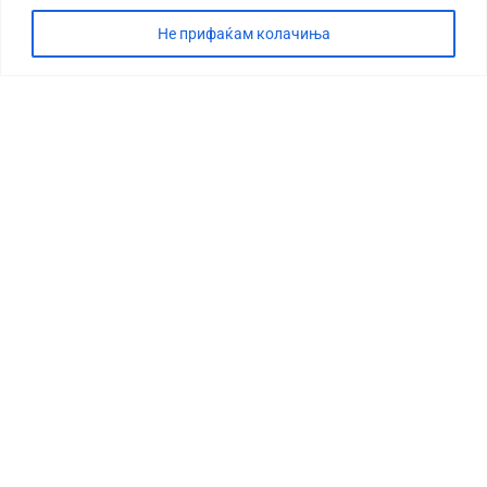
Не прифаќам колачиња