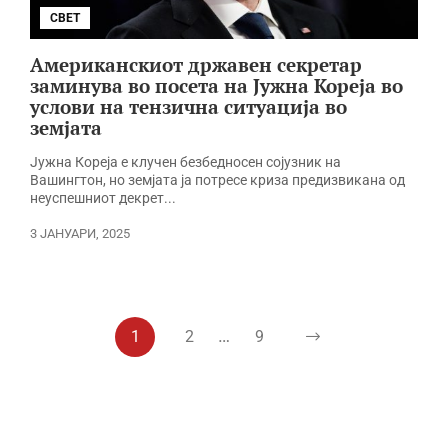
СВЕТ
Американскиот државен секретар
заминува во посета на Јужна Кореја во
услови на тензична ситуација во
земјата
Јужна Кореја е клучен безбедносен сојузник на
Вашингтон, но земјата ја потресе криза предизвикана од
неуспешниот декрет...
3 ЈАНУАРИ, 2025
…
1
2
9