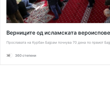
Верниците од исламската вероиспове
Прославата на Курбан Бајрам почнува 70 дена по првиот Бај
360 степени