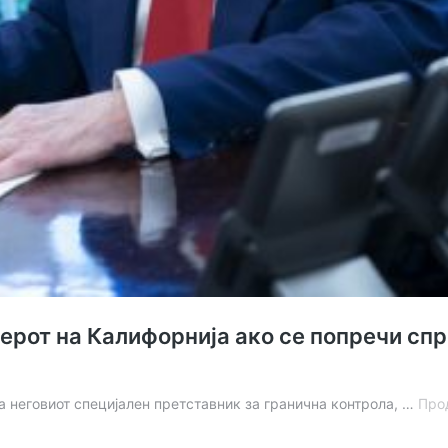
ерот на Калифорнија ако се попречи сп
на неговиот специјален претставник за гранична контрола, …
Про