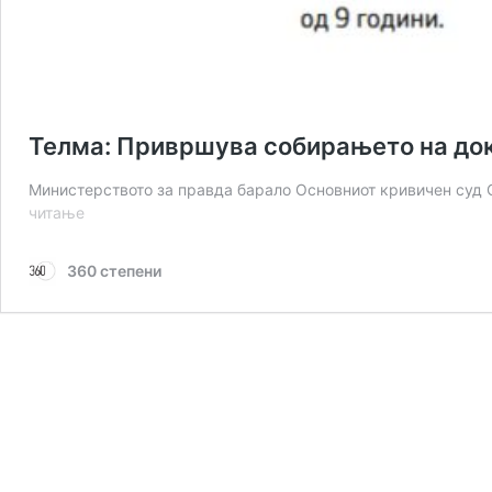
Телма: Привршува собирањето на док
Министерството за правда барало Основниот кривичен суд 
Телма:
читање
Привршува
собирањето
360 степени
на
документите
за
екстрадиција
на
Груевски