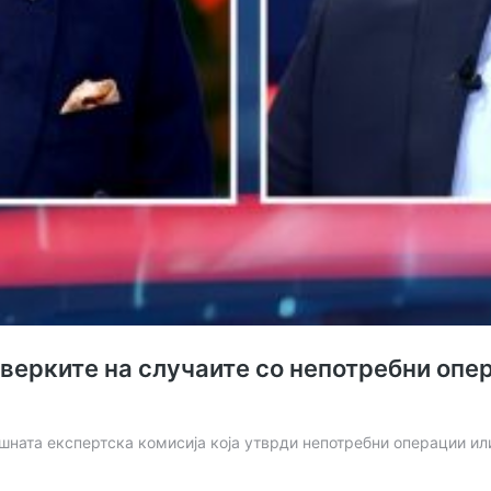
верките на случаите со непотребни опер
шната експертска комисија која утврди непотребни операции и