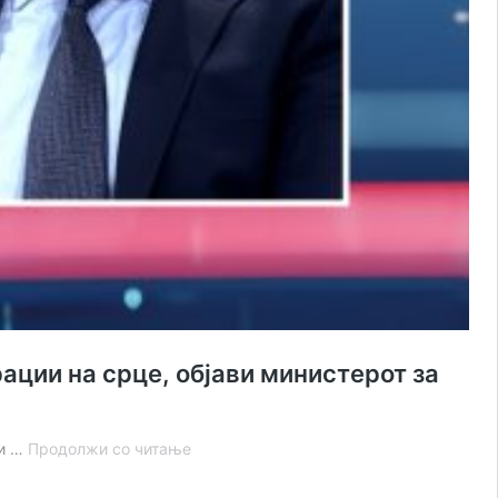
ации на срце, објави министерот за
Странските
ли …
Продолжи со читање
експерти
завршија