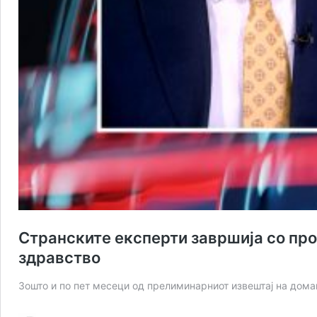
Странските експерти завршија со про
здравство
Зошто и по пет месеци од прелиминарниот извештај на дома