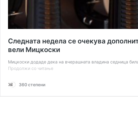
Следната недела се очекува дополнит
вели Мицкоски
Мицкоски додаде дека на вчерашната владина седница била 
Следната
Продолжи со читање
недела
се
360 степени
очекува
дополнително
намалување
на
цената
на
горивата,
вели