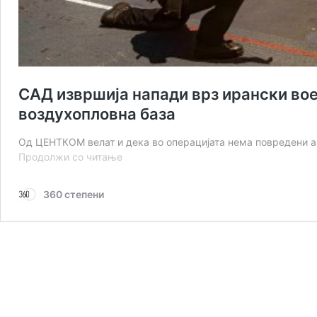
САД извршија напади врз ирански вое
воздухопловна база
Од ЦЕНТКОМ велат и дека во операцијата нема повредени а
САД
Продолжи со читање
извршија
напади
360 степени
врз
ирански
воени
цели,
Техеран
возврати
со
напад