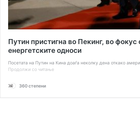
Путин пристигна во Пекинг, во фокус
енергетските односи
Посетата на Путин на Кина доаѓа неколку дена откако амер
Путин
Продолжи со читање
пристигна
во
360 степени
Пекинг,
во
фокус
се
руско-
кинеската
соработка
и