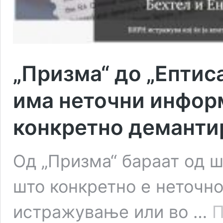
„Призма“ до „Ептис
има неточни инфор
конкретно деманти
Од „Призма“ бараат од 
што конкретно е неточно
истражување или во …
П