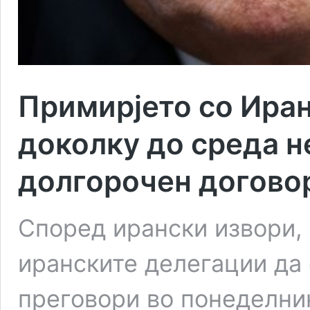
Примирјето со Ира
доколку до среда н
долгорочен договор
Според ирански извори,
иранските делегации да
преговори во понеделни