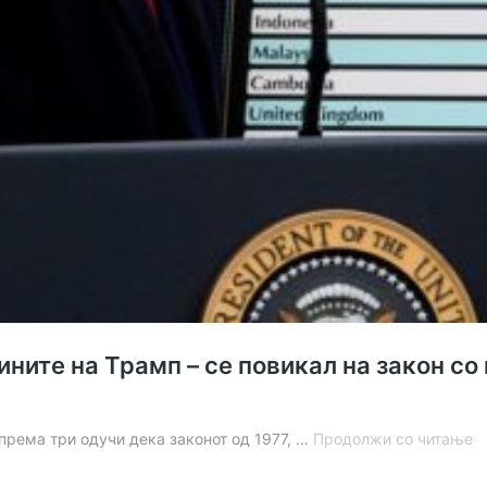
ните на Трамп – се повикал на закон со 
В
спрема три одучи дека законот од 1977, …
Продолжи со читање
с
н