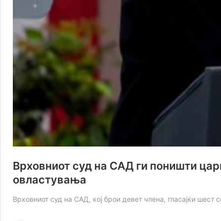
Врховниот суд на САД ги поништи цари
овластувања
Врховниот суд на САД, кој брои девет члена, гласајќи шест 