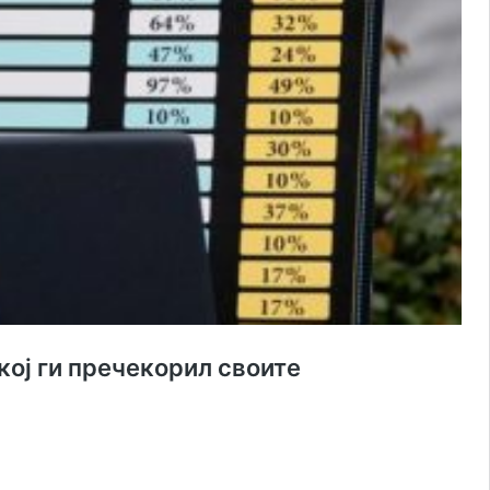
кој ги пречекорил своите
рховниот
уд
а