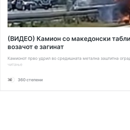
(ВИДЕО) Камион со македонски таблич
возачот е загинат
Камионот прво удрил во средишната метална заштитна оград
(ВИДЕО)
читање
Камион
со
360 степени
македонски
таблички
се
запалил
на
автопат
во
Хрватска,