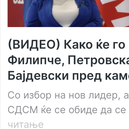
(ВИДЕО) Како ќе го
Филипче, Петровска
Бајдевски пред кам
Со избор на нов лидер, а
СДСМ ќе се обиде да се
(ВИДЕО)
читање
Како