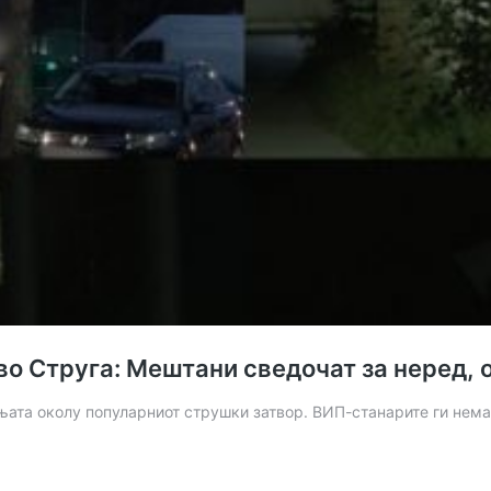
о Струга: Мештани сведочат за неред, о
ањата околу популарниот струшки затвор. ВИП-станарите ги не