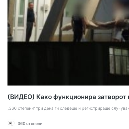
(ВИДЕО) Како функционира затворот в
„360 степени“ три дена ги следеше и регистрираше случув
360 степени