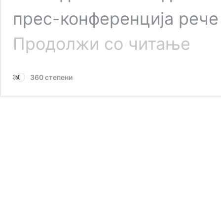
прес-конференција рече
Уставнио
Продолжи со читање
суд
го
поништи
360 степени
Законот
за
данок
на
солидар
–
држават
ќе
треба
да
врати
околу
50
милиони