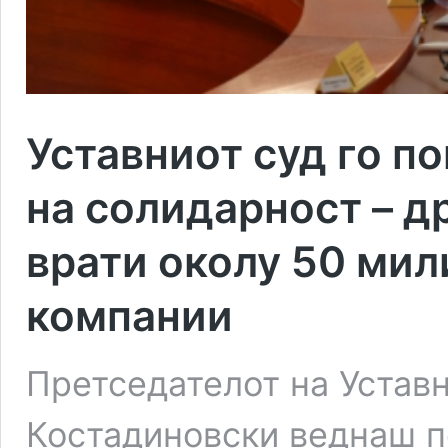
Уставниот суд го п
на солидарност – д
врати околу 50 мил
компании
Претседателот на Уставн
Костадиновски веднаш п