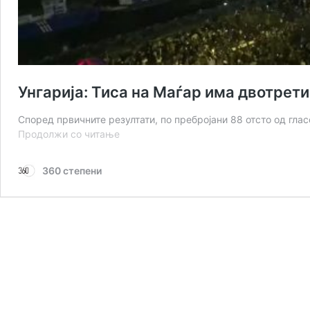
Унгарија: Тиса на Маѓар има двотрет
Според првичните резултати, по пребројани 88 отсто од гла
Унгарија:
Продолжи со читање
Тиса
на
360 степени
Маѓар
има
двотретинско
мнозинство
по
88%
пребројани
гласови