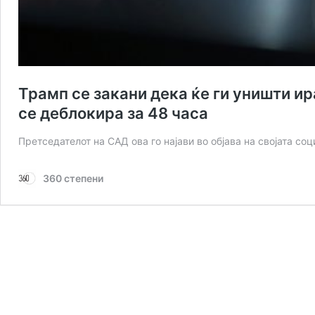
Трамп се закани дека ќе ги уништи и
се деблокира за 48 часа
Претседателот на САД ова го најави во објава на својата с
360 степени