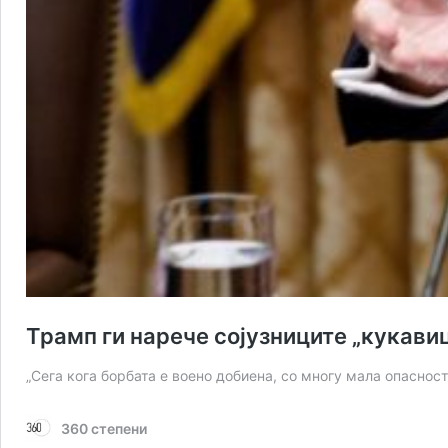
Трамп ги нарече сојузниците „кукавиц
„Сега кога борбата е воено добиена, со многу мала опасност
360 степени