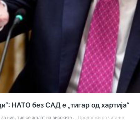
и“: НАТО без САД е „тигар од хартија“
Трамп
 за нив, тие се жалат на високите …
Продолжи со читање
ги
нарече
сојузни