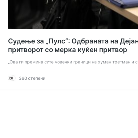
Судење за „Пулс“: Одбраната на Деја
притворот со мерка куќен притвор
„Ова ги премина сите човечки граници на хуман третман и 
360 степени