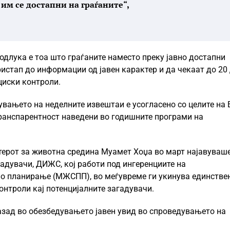
им се достапни на граѓаните“,
одлука е тоа што граѓаните наместо преку јавно достапни
истап до информации од јавен карактер и да чекаат до 20
циски контроли.
нувањето на неделните извештаи е усогласено со целите на 
транспарентност наведени во годишните програми на
стерот за животна средина Муамет Хоџа во март најавуваш
адувачи, ДИЖС, кој работи под ингеренциите на
но планирање (МЖСПП), во меѓувреме ги укинува единстве
нтроли кај потенцијалните загадувачи.
назад во обезбедувањето јавен увид во спроведувањето на