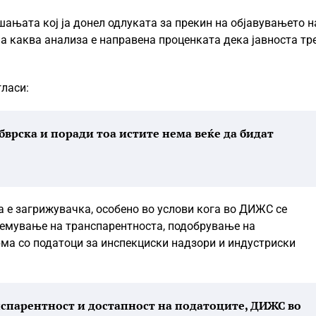
шањата кој ја донел одлуката за прекин на објавувањето н
 на каква анализа е направена проценката дека јавноста тр
гласи:
бврска и поради тоа истите нема веќе да бидат
ка е загрижувачка, особено во услови кога во ДИЖС се
лемување на транспарентноста, подобрување на
рма со податоци за инспекциски надзори и индустриски
нспарентност и достапност на податоците, ДИЖС во