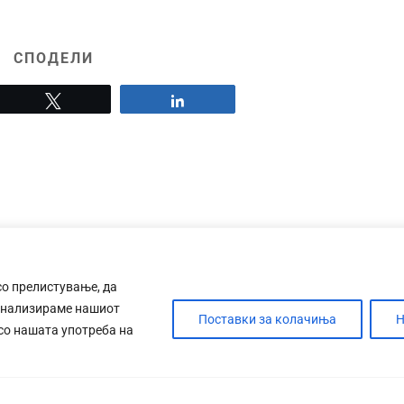
СПОДЕЛИ
Tweet
Share
со прелистување, да
анализираме нашиот
Поставки за колачиња
Н
 со нашата употреба на