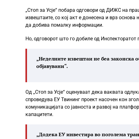
„Стоп за Усје“ побара одговори од ДИЖС на пра
извештаите, со кој акт е донесена и врз основа
да добива помалку информации.
Но, одговорот што го добиле од Инспекторатот 
„Неделните извештаи не беа законска о
објавувани“.
Од „Стоп за Усје“ оценуваат дека ваквата одлу
спроведува ЕУ Твининг проект насочен кон зго
комуникацијата со јавноста и развој на платфо
капацитети.
„Додека ЕУ инвестира во поголема тра