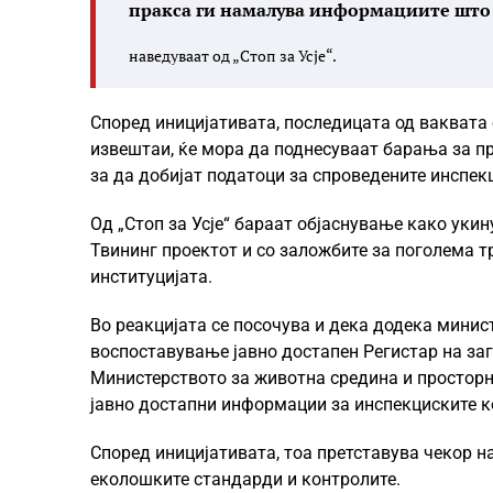
пракса ги намалува информациите што 
наведуваат од „Стоп за Усје“.
Според иницијативата, последицата од ваквата 
извештаи, ќе мора да поднесуваат барања за пр
за да добијат податоци за спроведените инспек
Од „Стоп за Усје“ бараат објаснување како уки
Твининг проектот и со заложбите за поголема 
институцијата.
Во реакцијата се посочува и дека додека мини
воспоставување јавно достапен Регистар на заг
Министерството за животна средина и простор
јавно достапни информации за инспекциските ко
Според иницијативата, тоа претставува чекор 
еколошките стандарди и контролите.