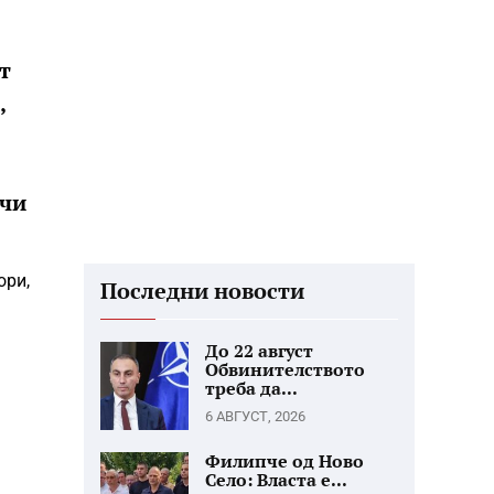
т
,
ачи
ори,
Последни новости
До 22 август
Обвинителството
треба да...
6 АВГУСТ, 2026
Филипче од Ново
Село: Власта е...