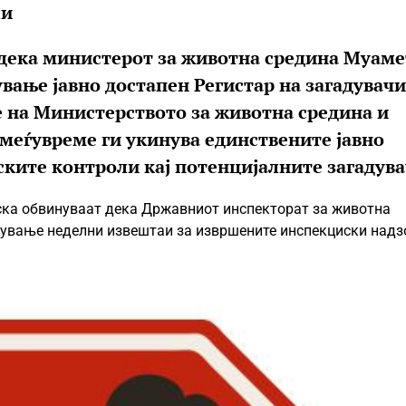
ли
додека министерот за животна средина Муаме
вање јавно достапен Регистар на загадувачи
 на Министерството за животна средина и
меѓувреме ги укинува единствените јавно
ките контроли кај потенцијалните загадув
еска обвинуваат дека Државниот инспекторат за животна
вување неделни извештаи за извршените инспекциски надз