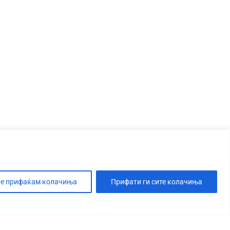
е прифаќам колачиња
Прифати ги сите колачиња