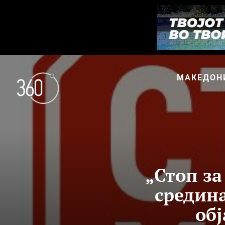
МАКЕДОН
„Стоп за
средина
обј