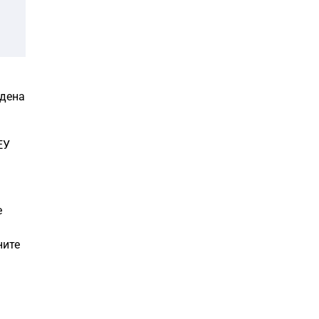
 дена
ЕУ
е
ните