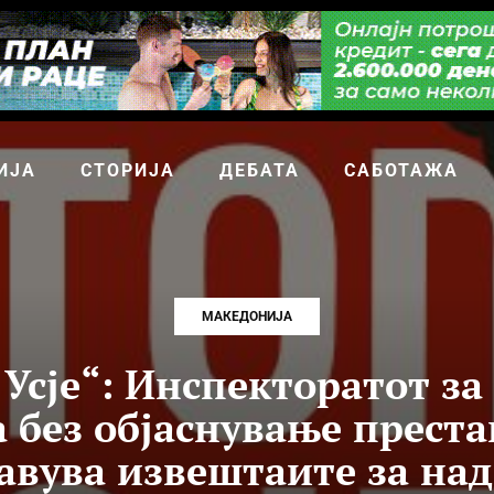
ИЈА
СТОРИЈА
ДЕБАТА
САБОТАЖА
МАКЕДОНИЈА
 Усје“: Инспекторатот з
 без објаснување преста
авува извештаите за на