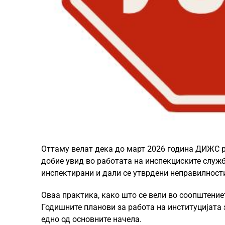
Оттаму велат дека до март 2026 година ДИЖС р
добие увид во работата на инспекциските служби
инспектирани и дали се утврдени неправилност
Оваа практика, како што се вели во соопштение
Годишните планови за работа на институцијата 
едно од основните начела.