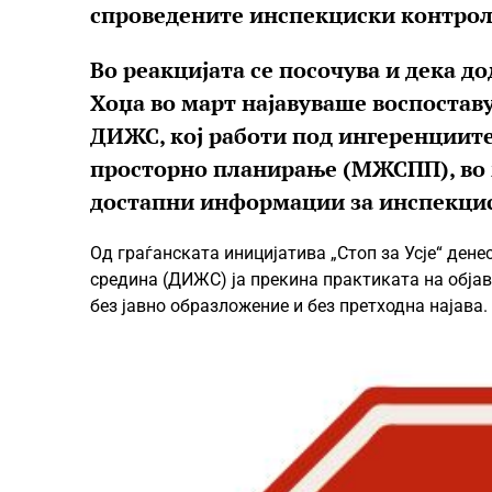
спроведените инспекциски контро
Во реакцијата се посочува и дека 
Хоџа во март најавуваше воспоставу
ДИЖС, кој работи под ингеренциите
просторно планирање (МЖСПП), во 
достапни информации за инспекцис
Од граѓанската иницијатива „Стоп за Усје“ ден
средина (ДИЖС) ја прекина практиката на обја
без јавно образложение и без претходна најава.