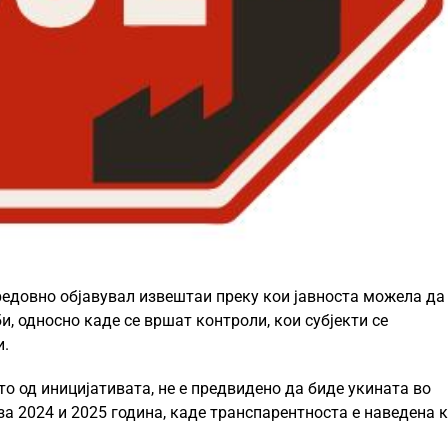
едовно објавувал извештаи преку кои јавноста можела да
, односно каде се вршат контроли, кои субјекти се
и.
то од иницијативата, не е предвидено да биде укината во
за 2024 и 2025 година, каде транспарентноста е наведена 