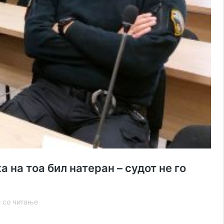
 на тоа бил натеран – судот не го
Стојанче
 со читање
Јовановски
првин