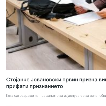
Стојанче Јовановски првин призна вина
прифати признанието
Кога одговараше на прашањето за изјаснување за вина, обв