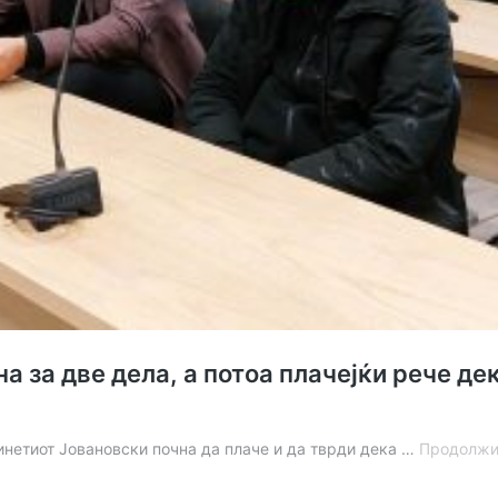
 за две дела, а потоа плачејќи рече дека
инетиот Јовановски почна да плаче и да тврди дека …
Продолжи