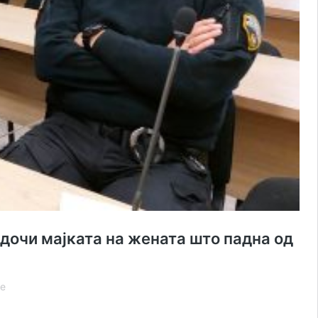
ведочи мајката на жената што падна од
Стојанче
е
Јовановски
ги