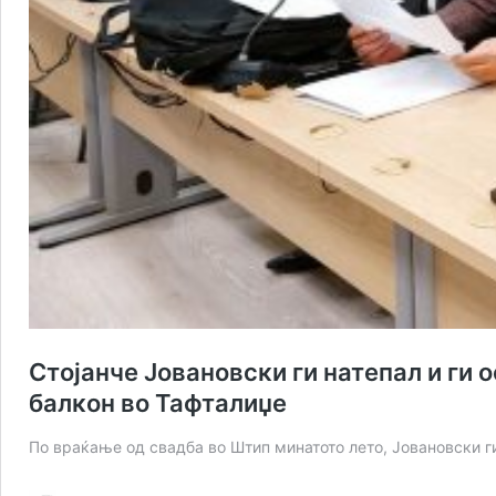
Стојанче Јовановски ги натепал и ги 
балкон во Тафталиџе
По враќање од свадба во Штип минатото лето, Јовановски г