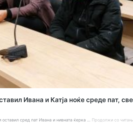
оставил Ивана и Катја ноќе среде пат, с
и оставил сред пат Ивана и нивната ќерка …
Продолжи со читањ