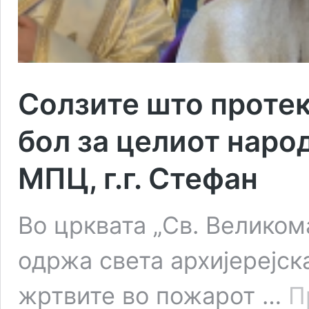
Солзите што протек
бол за целиот наро
МПЦ, г.г. Стефан
Во црквата „Св. Великом
одржа света архијерејск
жртвите во пожарот …
П