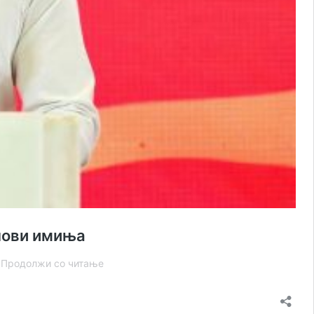
 нови имиња
СДСМ
…
Продолжи со читање
објави
19
кандидати