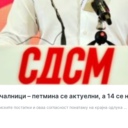
чалници – петмина се актуелни, а 14 се
иските постапки и оваа согласност понатаму на крајна одлука 