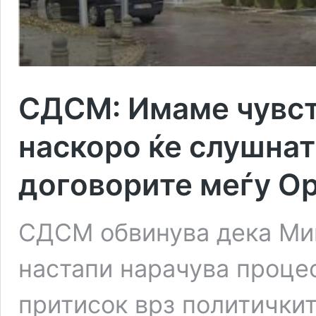
СДСМ: Имаме чувст
наскоро ќе слушнат
договорите меѓу Ор
СДСМ обвинува дека Ми
настапи нарачува процес
притисок врз политички