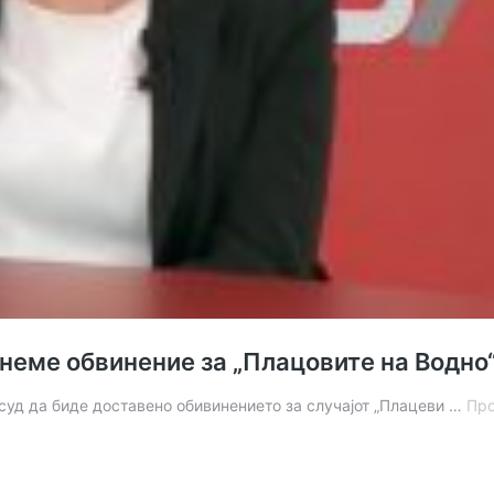
неме обвинение за „Плацовите на Водно
 суд да биде доставено обивинението за случајот „Плацеви …
Про