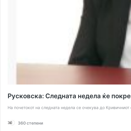
Русковска: Следната недела ќе покре
На почетокот на следната недела се очекува до Кривичниот
360 степени