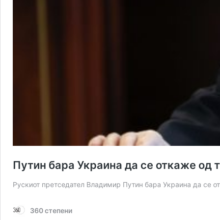
Путин бара Украина да се откаже од тр
Рускиот претседател Владимир Путин бара Украина да се о
360 степени