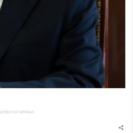
Путин
олжи со читање
бара
Украина
да