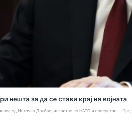
и нешта за да се стави крај на војната
ткаже од Источен Донбас, членство во НАТО и присуство …
Прод