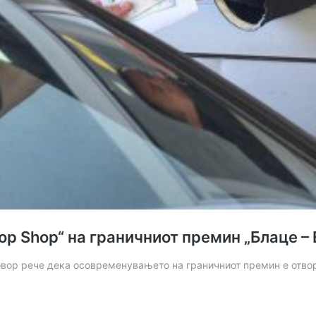
p Shop“ на граничниот премин „Блаце – 
говор рече дека осовременувањето на граничниот премин е отв