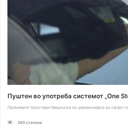
Пуштен во употреба системот „One Sto
Премиерот Христијан Мицкоски на церемонијата во својот 
360 степени