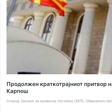
Продолжен краткотрајниот притвор на
Карпош
Според Законот за кривична постапка (ЗКП), Обвинителств