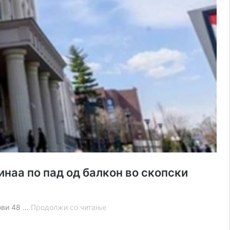
наа по пад од балкон во скопски
Продолжен
ови 48 …
Продолжи со читање
краткотрајниот
притвор