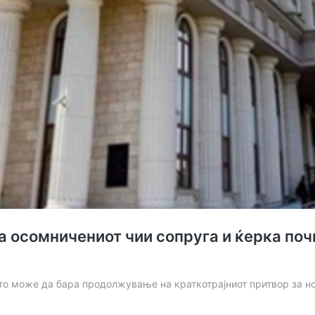
 осомничениот чии сопруга и ќерка почи
ото може да бара продолжување на краткотрајниот притвор за н