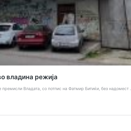
во владина режија
се премисли Владата, со потпис на Фатмир Битиќи, без надомест