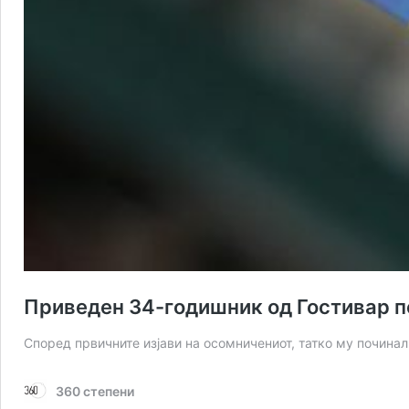
Приведен 34-годишник од Гостивар по
Според првичните изјави на осомничениот, татко му починал
360 степени