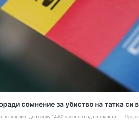
ради сомнение за убиство на татка си 
 претходниот ден околу 14:50 часот по пад во тоалетот, …
Продо