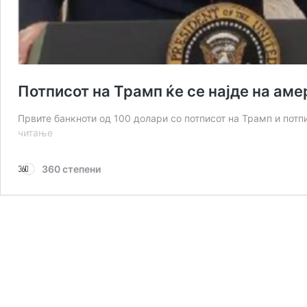
Потписот на Трамп ќе се најде на ам
Првите банкноти од 100 долари со потписот на Трамп и пот
Потписот
читање
на
Трамп
360 степени
ќе
се
најде
на
американскиот
долар