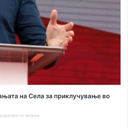
рањата на Села за приклучување во
Политичарите
родолжи со читање
на
минатото