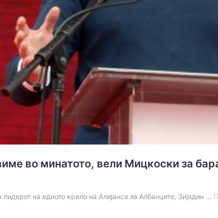
виме во минатото, вели Мицкоски за ба
 лидерот на едното крило на Алијанса за Албанците, Зијадин …
П