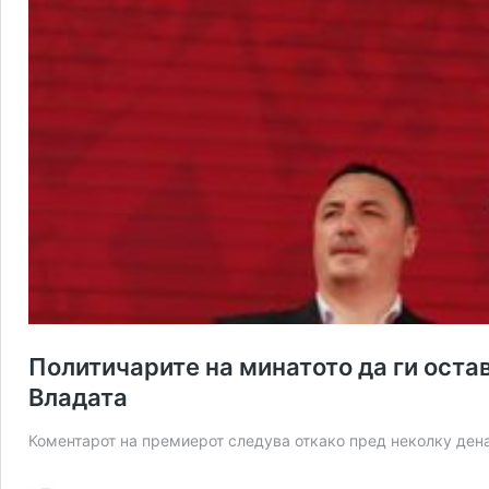
Политичарите на минатото да ги оста
Владата
Коментарот на премиерот следува откако пред неколку дена