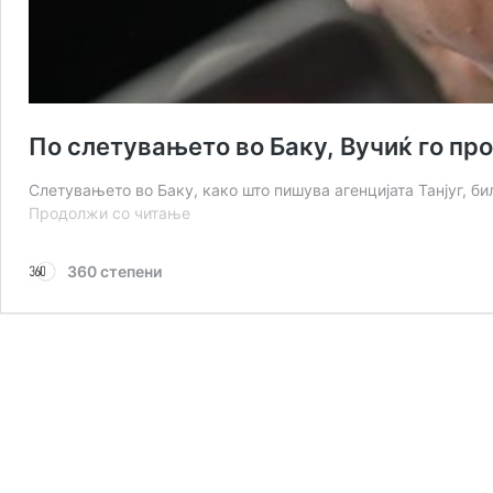
По слетувањето во Баку, Вучиќ го пр
Слетувањето во Баку, како што пишува агенцијата Танјуг, 
По
Продолжи со читање
слетувањето
во
360 степени
Баку,
Вучиќ
го
продолжил
летот
кон
Москва