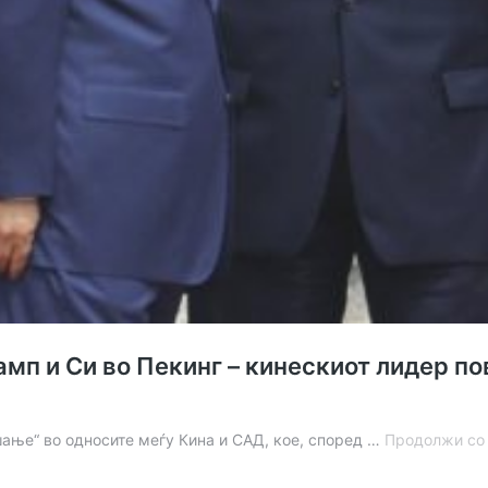
амп и Си во Пекинг – кинескиот лидер п
шање“ во односите меѓу Кина и САД, кое, според …
Продолжи со