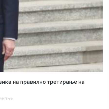
овика на правилно третирање на
По
 читање
два
часа