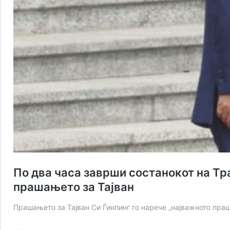
По два часа заврши состанокот на Тр
прашањето за Тајван
Прашањето за Тајван Си Ѓинпинг го нарече „најважното пра