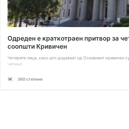
Одреден е краткотраен притвор за че
соопшти Кривичен
Четирите лица, како што додаваат од Основниот кривичен с
Одреден
читање
е
краткотраен
360 степени
притвор
за
четири
лица
во
врска
со
пожарот