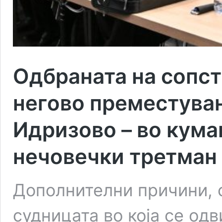
Одбраната на сопст
негово преместувањ
Идризово – во кум
нечовечки третман
Дополнителни причини, с
судницата во која се од