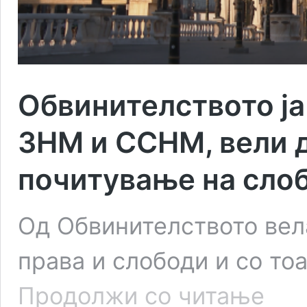
Обвинителството ја
ЗНМ и ССНМ, вели д
почитување на сло
Од Обвинителството вела
права и слободи и со то
Обвините
Продолжи со читање
ја