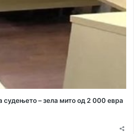
 судењето – зела мито од 2 000 евра
инета
верзациите