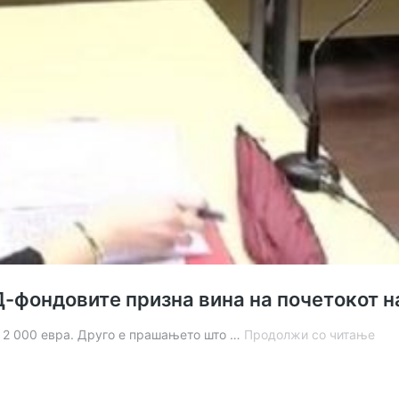
фондовите призна вина на почетокот на
Обв
и 2 000 евра. Друго е прашањето што …
Продолжи со читање
за
мал
со