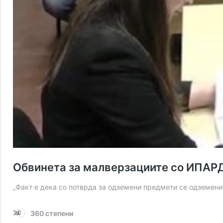
Обвинета за малверзациите со ИПАРД-
„Факт е дека со потврда за одземени предмети се одземен
360 степени