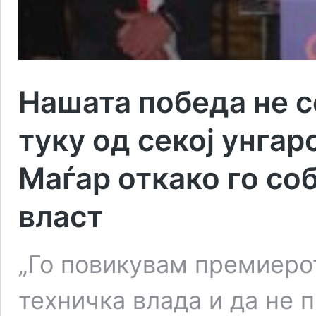
Нашата победа не с
туку од секој унгар
Маѓар откако го со
власт
„Го повикувам премиерот
техничка влада и да не 